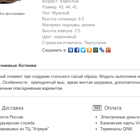
Возраст: Взрослый
Размер: 43, 44, 41
Пол: Мужской
Все фотографии
Высота голенища: 6.5
Материал подошвы: резина
Высота каблука: 2.5
Цвет: коричневый
Страна-изготовитель: Португалия
Сохранить в:
чневые ботинки
ый элемент при создании стильного casual образа. Модель выполнена и
. Особенности : приподнятый мыс, яркая желтая шнуровка, дополнитель
тичным повседневным вариантом.
Доставка
Оплата
очта России
Электронные деньги
урьерская служба
Банковские карты Vi
амовывоз из ТЦ "Атриум"
Терминалы QIWI