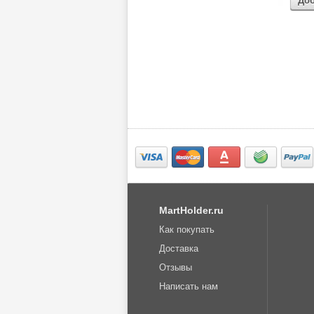
До
MartHolder.ru
Как покупать
Доставка
Отзывы
Написать нам