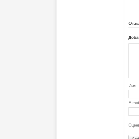
Отз
Доба
Имя:
E-ma
Оцени