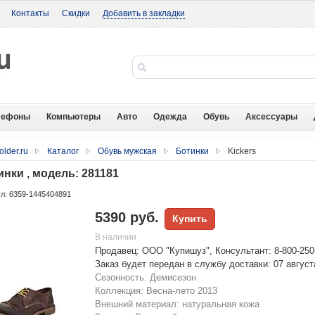
Контакты
Скидки
Добавить в закладки
лефоны
Компьютеры
Авто
Одежда
Обувь
Аксессуары
older.ru
Каталог
Обувь мужская
Ботинки
Kickers
нки , модель: 281181
л: 6359-1445404891
5390 руб.
Купить
В наличии
Продавец: ООО "Купишуз", Консультант: 8-800-250
Заказ будет передан в службу доставки: 07 август
Сезонность: Демисезон
Коллекция: Весна-лето 2013
Внешний материал: натуральная кожа