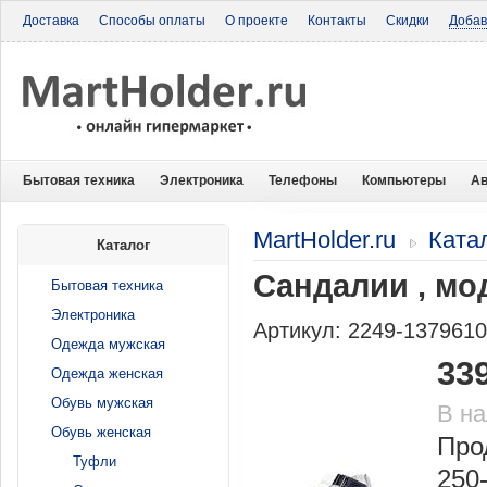
Доставка
Способы оплаты
О проекте
Контакты
Скидки
Добав
Бытовая техника
Электроника
Телефоны
Компьютеры
Ав
MartHolder.ru
Ката
Каталог
Сандалии , мод
Бытовая техника
Электроника
Артикул: 2249-137961
Одежда мужская
33
Одежда женская
Обувь мужская
В н
Обувь женская
Про
Туфли
250