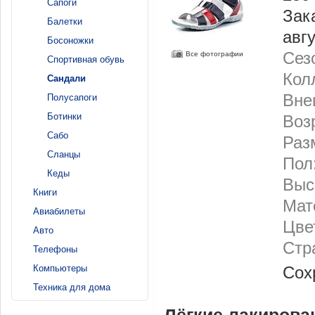
Сапоги
Зак
Балетки
авг
Босоножки
Сез
Все фотографии
Спортивная обувь
Кол
Сандали
Вне
Полусапоги
Ботинки
Воз
Сабо
Раз
Сланцы
Пол
Кеды
Выс
Книги
Мат
Авиабилеты
Цве
Авто
Стр
Телефоны
Компьютеры
Сох
Техника для дома