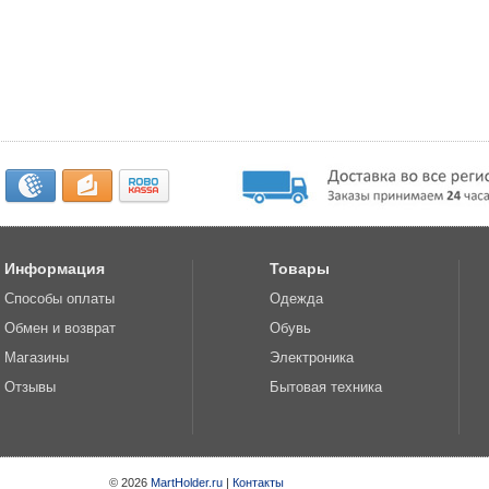
Информация
Товары
Способы оплаты
Одежда
Обмен и возврат
Обувь
Магазины
Электроника
Отзывы
Бытовая техника
© 2026
MartHolder.ru
|
Контакты