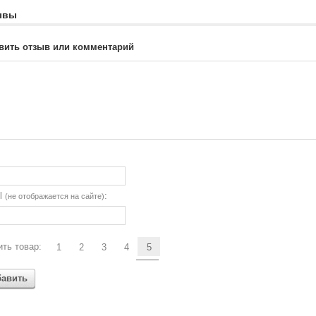
ывы
вить отзыв или комментарий
il
:
(не отображается на сайте)
ть товар:
1
2
3
4
5
бавить