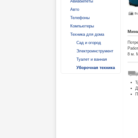
Авиабилеты
Авто
В
Телефоны
Компьютеры
Мини
Техника для дома
Потре
Сад и огород
Работ
Электроинструмент
8 м. 
Туалет и ванная
Уборочная техника
Т
Д
П