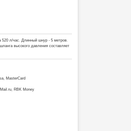
 520 л/час. Длинный шнур - 5 метров.
 шланга высокого давления составляет
sa, MasterCard
ail.ru, RBK Money