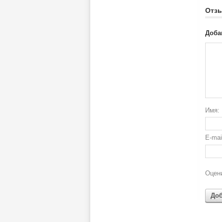
Отз
Доба
Имя:
E-ma
Оцени
До