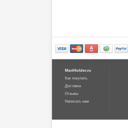
MartHolder.ru
Как покупать
Доставка
Отзывы
Написать нам