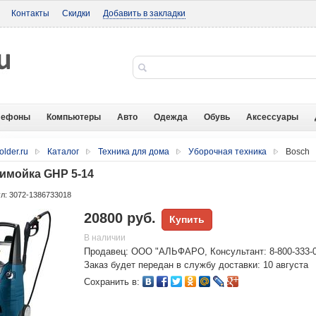
Контакты
Скидки
Добавить в закладки
лефоны
Компьютеры
Авто
Одежда
Обувь
Аксессуары
older.ru
Каталог
Техника для дома
Уборочная техника
Bosch
имойка GHP 5-14
л: 3072-1386733018
20800 руб.
Купить
В наличии
Продавец: ООО "АЛЬФАРО, Консультант: 8-800-333-0
Заказ будет передан в службу доставки: 10 августа
Сохранить в: