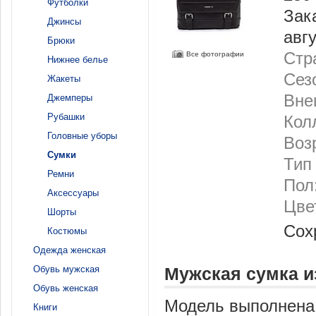
Футболки
Зак
Джинсы
авг
Брюки
Стр
Все фотографии
Нижнее белье
Сез
Жакеты
Вне
Джемперы
Рубашки
Кол
Головные уборы
Воз
Сумки
Тип
Ремни
Пол
Аксессуары
Цве
Шорты
Сох
Костюмы
Одежда женская
Обувь мужская
Мужская сумка и
Обувь женская
Модель выполнена 
Книги