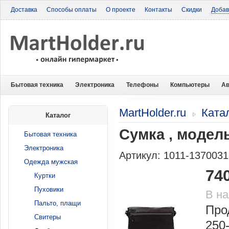
Доставка
Способы оплаты
О проекте
Контакты
Скидки
Добав
Бытовая техника
Электроника
Телефоны
Компьютеры
Ав
MartHolder.ru
Ката
Каталог
Сумка , модель
Бытовая техника
Электроника
Артикул: 1011-137003
Одежда мужская
74
Куртки
Пуховики
В н
Пальто, плащи
Про
Свитеры
250