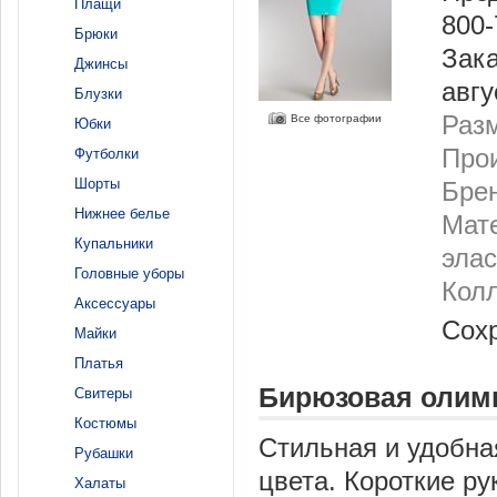
Плащи
800-
Брюки
Зака
Джинсы
авгу
Блузки
Разм
Все фотографии
Юбки
Про
Футболки
Шорты
Бре
Нижнее белье
Мат
Купальники
элас
Головные уборы
Колл
Аксессуары
Сох
Майки
Платья
Бирюзовая олим
Свитеры
Костюмы
Стильная и удобная
Рубашки
цвета. Короткие р
Халаты