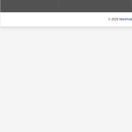
© 2026
MartHold