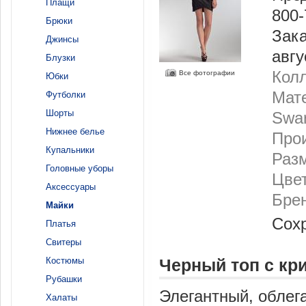
Плащи
800-
Брюки
Зака
Джинсы
авгу
Блузки
Колл
Все фотографии
Юбки
Мате
Футболки
Шорты
Swar
Нижнее белье
Про
Купальники
Разм
Головные уборы
Цвет
Аксессуары
Бре
Майки
Сох
Платья
Свитеры
Костюмы
Черный топ с кр
Рубашки
Элегантный, облег
Халаты