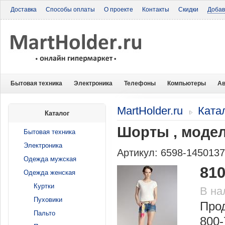
Доставка
Способы оплаты
О проекте
Контакты
Скидки
Добав
Бытовая техника
Электроника
Телефоны
Компьютеры
Ав
MartHolder.ru
Ката
Каталог
Шорты , модел
Бытовая техника
Электроника
Артикул: 6598-145013
Одежда мужская
810
Одежда женская
Куртки
В на
Пуховики
Прод
Пальто
800-