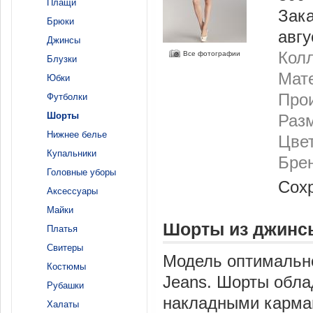
Плащи
Зака
Брюки
авгу
Джинсы
Колл
Все фотографии
Блузки
Мат
Юбки
Прои
Футболки
Шорты
Разм
Нижнее белье
Цвет
Купальники
Бре
Головные уборы
Сох
Аксессуары
Майки
Шорты из джинс
Платья
Свитеры
Модель оптимально
Костюмы
Jeans. Шорты обла
Рубашки
накладными карма
Халаты