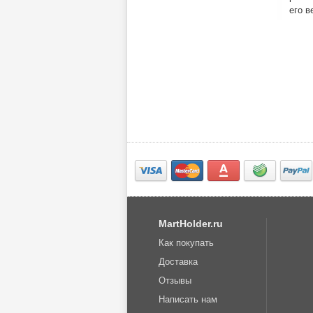
его в
MartHolder.ru
Как покупать
Доставка
Отзывы
Написать нам