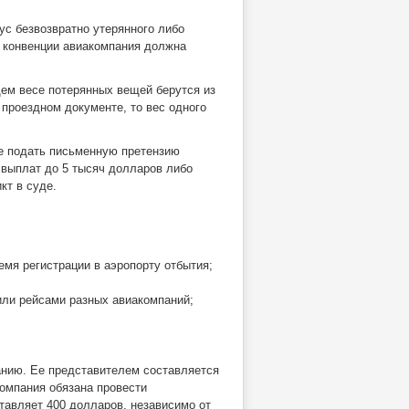
ус безвозвратно утерянного либо
й конвенции авиакомпания должна
щем весе потерянных вещей берутся из
 проездном документе, то вес одного
ве подать письменную претензию
 выплат до 5 тысяч долларов либо
кт в суде.
емя регистрации в аэропорту отбытия;
или рейсами разных авиакомпаний;
анию. Ее представителем составляется
компания обязана провести
тавляет 400 долларов, независимо от