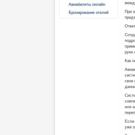
межд
Авиабилеты онлайн
При о
Бронирование отелей
предъ
Ответ
Сотру
подро
приме
руки 
Как 
Авиа
сист
свои 
данны
Систе
совпа
или а
пере
Если 
уже о