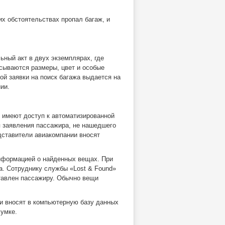
их обстоятельствах пропал багаж, и
ный акт в двух экземплярах, где
исываются размеры, цвет и особые
ой заявки на поиск багажа выдается на
ии.
имеют доступ к автоматизированной
 заявления пассажира, не нашедшего
дставители авиакомпании вносят
информацией о найденных вещах. При
а. Сотруднику службы «Lost & Found»
ставлен пассажиру. Обычно вещи
ии вносят в компьютерную базу данных
сумке.