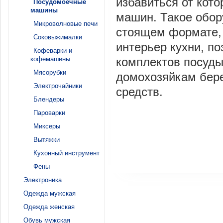
избавиться от кот
Посудомоечные
машины
машин. Такое обор
Микроволновые печи
стоящем формате, 
Соковыжималки
интерьер кухни, п
Кофеварки и
кофемашины
комплектов посуды
Мясорубки
домохозяйкам бере
Электрочайники
средств.
Блендеры
Пароварки
Миксеры
Вытяжки
Кухонный инструмент
Фены
Электроника
Одежда мужская
Одежда женская
Обувь мужская