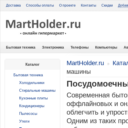
Доставка
Способы оплаты
О проекте
Контакты
Скидки
Добав
Бытовая техника
Электроника
Телефоны
Компьютеры
Ав
MartHolder.ru
Ката
Каталог
машины
Бытовая техника
Посудомоечн
Холодильники
Стиральные машины
Современная бытов
Кухонные плиты
оффлайновых и он
Кондиционеры
облегчить и упрос
Пылесосы
Одним из таких пр
Утюги