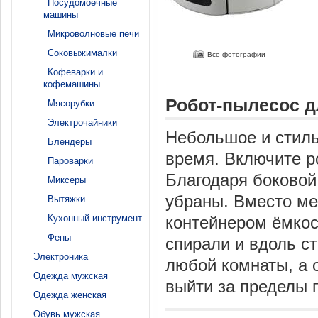
Посудомоечные
машины
Микроволновые печи
Соковыжималки
Все фотографии
Кофеварки и
кофемашины
Робот-пылесос д
Мясорубки
Электрочайники
Небольшое и стиль
Блендеры
время. Включите р
Пароварки
Благодаря боковой
Миксеры
убраны. Вместо ме
Вытяжки
Кухонный инструмент
контейнером ёмкос
Фены
спирали и вдоль ст
Электроника
любой комнаты, а 
Одежда мужская
выйти за пределы
Одежда женская
Обувь мужская