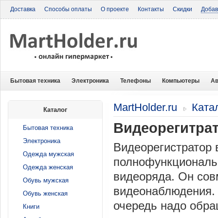
Доставка
Способы оплаты
О проекте
Контакты
Скидки
Добав
Бытовая техника
Электроника
Телефоны
Компьютеры
Ав
MartHolder.ru
Ката
Каталог
Видеорегитра
Бытовая техника
Электроника
Видеорегистратор 
Одежда мужская
полнофункциональ
Одежда женская
видеоряда. Он сов
Обувь мужская
видеонаблюдения. 
Обувь женская
очередь надо обра
Книги