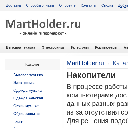
Доставка
Способы оплаты
О проекте
Контакты
Скидки
Добав
Бытовая техника
Электроника
Телефоны
Компьютеры
Ав
MartHolder.ru
Ката
Каталог
Накопители
Бытовая техника
Электроника
В процессе работ
Одежда мужская
компьютерами дост
Одежда женская
данных разных раз
Обувь мужская
из-за отсутствия 
Обувь женская
Для решения подоб
Книги