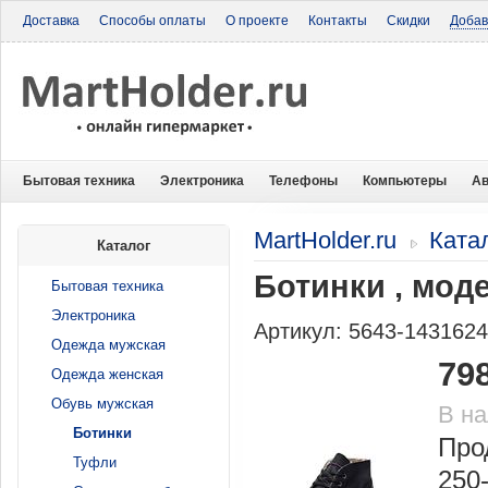
Доставка
Способы оплаты
О проекте
Контакты
Скидки
Добав
Бытовая техника
Электроника
Телефоны
Компьютеры
Ав
MartHolder.ru
Ката
Каталог
Ботинки , мод
Бытовая техника
Электроника
Артикул: 5643-143162
Одежда мужская
79
Одежда женская
Обувь мужская
В н
Ботинки
Про
Туфли
250