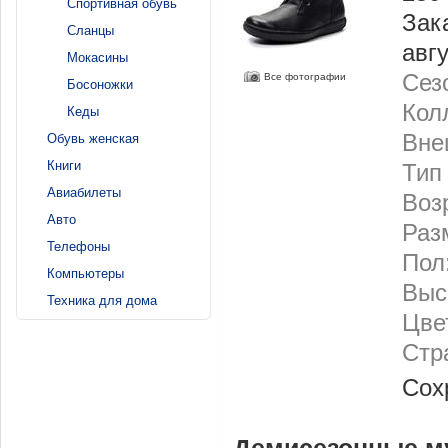
Спортивная обувь
Зак
Сланцы
авг
Мокасины
Сез
Все фотографии
Босоножки
Кол
Кеды
Вне
Обувь женская
Книги
Тип
Авиабилеты
Воз
Авто
Раз
Телефоны
Пол
Компьютеры
Выс
Техника для дома
Цве
Стр
Сох