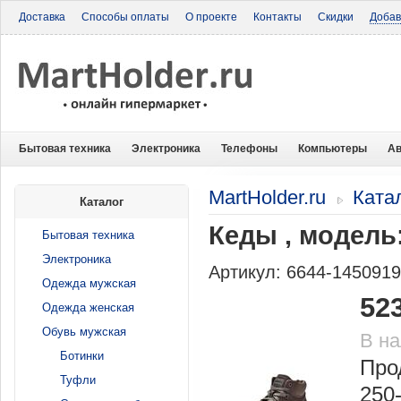
Доставка
Способы оплаты
О проекте
Контакты
Скидки
Добав
Бытовая техника
Электроника
Телефоны
Компьютеры
Ав
MartHolder.ru
Ката
Каталог
Кеды , модель
Бытовая техника
Электроника
Артикул: 6644-145091
Одежда мужская
52
Одежда женская
Обувь мужская
В н
Ботинки
Про
Туфли
250