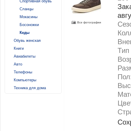
Спортивная обувь
Зак
Сланцы
авг
Мокасины
Сез
Все фотографии
Босоножки
Кол
Кеды
Вне
Обувь женская
Книги
Тип
Авиабилеты
Воз
Авто
Раз
Телефоны
Пол
Компьютеры
Выс
Техника для дома
Мат
Цве
Стр
Сох