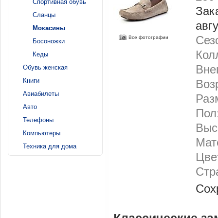
Спортивная обувь
Зак
Сланцы
авг
Мокасины
Сез
Все фотографии
Босоножки
Кол
Кеды
Вне
Обувь женская
Книги
Воз
Авиабилеты
Разм
Авто
Пол
Телефоны
Выс
Компьютеры
Мат
Техника для дома
Цве
Стр
Сох