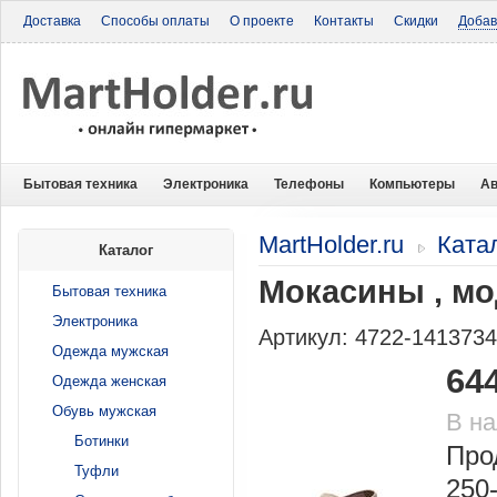
Доставка
Способы оплаты
О проекте
Контакты
Скидки
Добав
Бытовая техника
Электроника
Телефоны
Компьютеры
Ав
MartHolder.ru
Ката
Каталог
Мокасины , м
Бытовая техника
Электроника
Артикул: 4722-141373
Одежда мужская
64
Одежда женская
Обувь мужская
В н
Ботинки
Про
Туфли
250