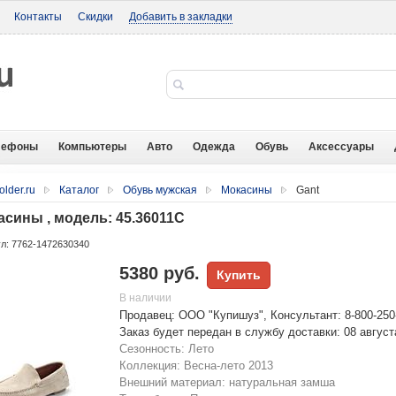
Контакты
Скидки
Добавить в закладки
лефоны
Компьютеры
Авто
Одежда
Обувь
Аксессуары
older.ru
Каталог
Обувь мужская
Мокасины
Gant
асины , модель: 45.36011C
л: 7762-1472630340
5380 руб.
Купить
В наличии
Продавец: ООО "Купишуз", Консультант: 8-800-250
Заказ будет передан в службу доставки: 08 август
Сезонность: Лето
Коллекция: Весна-лето 2013
Внешний материал: натуральная замша