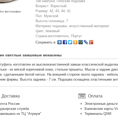
Тип каблука: Плоская подошва
Возраст: Взрослый
Размер: 42, 43, 44, 41
Все фотографии
Пол: Мужской
Высота голенища: 7
Материал подошвы: искусственный материал
Цвет: бежевый
Страна-изготовитель: Португ
Сохранить в:
ие светлые замшевые мокасины
туфель изготовлен из высококачественной замши классической выделки
льки - из мягкой коричневой кожи, стельки прошиты. Мысок и задник д
, сделанными белой нитью. На внешней стороне около задника - небол
ание фирмы. Высота задника - 7 см. Подошва оснащена эластичными ан
Доставка
Оплата
очта России
Электронные деньги
урьерская служба
Банковские карты Vi
амовывоз из ТЦ "Атриум"
Терминалы QIWI