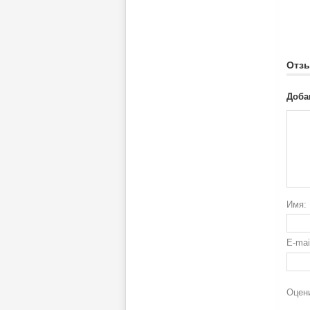
Отз
Доба
Имя:
E-ma
Оцени