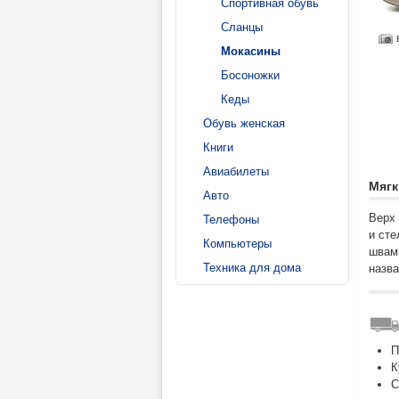
Спортивная обувь
Сланцы
Мокасины
Босоножки
Кеды
Обувь женская
Книги
Авиабилеты
Мягк
Авто
Верх 
Телефоны
и сте
Компьютеры
швами
Техника для дома
назв
П
К
С