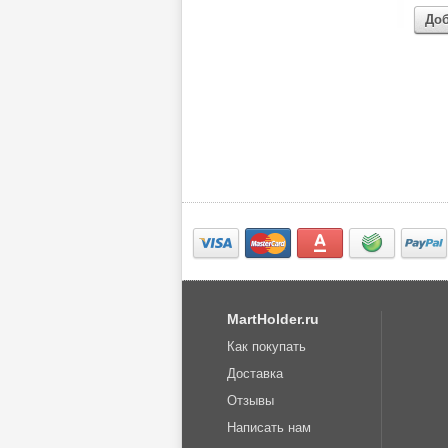
До
MartHolder.ru
Как покупать
Доставка
Отзывы
Написать нам