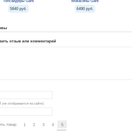
Топсайдеры Gant
Мокасины Gant
5840 руб.
6490 руб.
ывы
вить отзыв или комментарий
il
:
(не отображается на сайте)
ть товар:
1
2
3
4
5