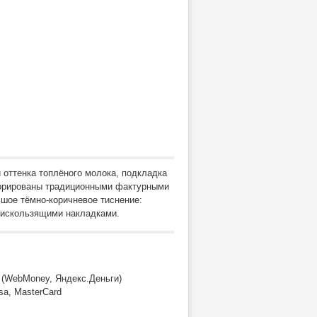
 оттенка топлёного молока, подкладка
екорированы традиционными фактурными
ьшое тёмно-коричневое тиснение:
тискользящими накладками.
 (WebMoney, Яндекс.Деньги)
sa, MasterCard