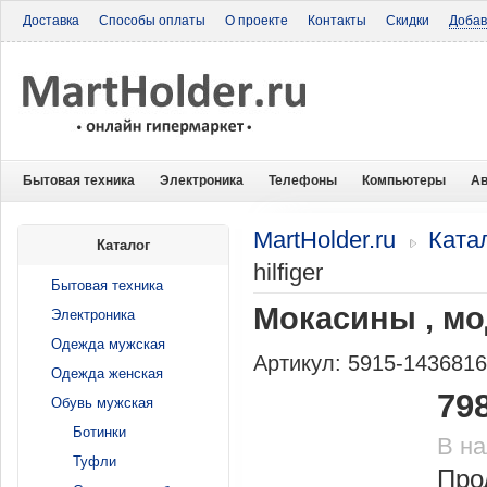
Доставка
Способы оплаты
О проекте
Контакты
Скидки
Добав
Бытовая техника
Электроника
Телефоны
Компьютеры
Ав
MartHolder.ru
Ката
Каталог
hilfiger
Бытовая техника
Мокасины , мо
Электроника
Одежда мужская
Артикул: 5915-143681
Одежда женская
79
Обувь мужская
Ботинки
В н
Туфли
Про