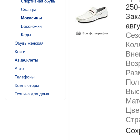
Спортивная обувь
250
Сланцы
Зак
Мокасины
авг
Босоножки
Сез
Все фотографии
Кеды
Кол
Обувь женская
Книги
Вне
Авиабилеты
Воз
Авто
Разм
Телефоны
Пол
Компьютеры
Выс
Техника для дома
Мат
Цве
Стр
Сох