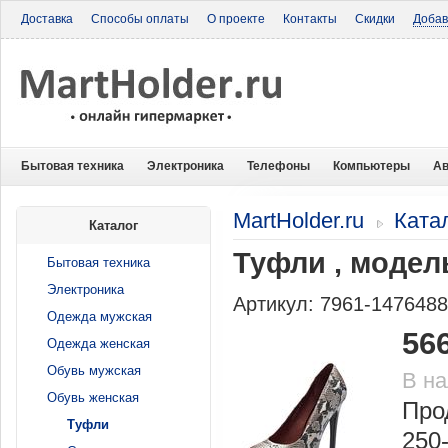
Доставка
Способы оплаты
О проекте
Контакты
Скидки
Добав
Бытовая техника
Электроника
Телефоны
Компьютеры
Ав
MartHolder.ru
Ката
Каталог
Туфли , модел
Бытовая техника
Электроника
Артикул: 7961-147648
Одежда мужская
56
Одежда женская
Обувь мужская
В н
Обувь женская
Про
Туфли
250