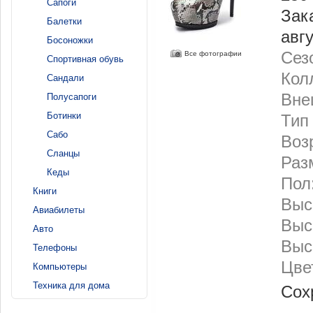
Сапоги
Зак
Балетки
авг
Босоножки
Сез
Все фотографии
Спортивная обувь
Кол
Сандали
Вне
Полусапоги
Ботинки
Тип
Сабо
Воз
Сланцы
Разм
Кеды
Пол
Книги
Выс
Авиабилеты
Выс
Авто
Выс
Телефоны
Цве
Компьютеры
Техника для дома
Сох