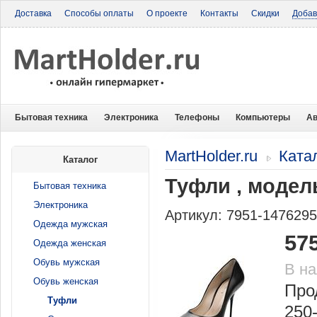
Доставка
Способы оплаты
О проекте
Контакты
Скидки
Добав
Бытовая техника
Электроника
Телефоны
Компьютеры
Ав
MartHolder.ru
Ката
Каталог
Туфли , модел
Бытовая техника
Электроника
Артикул: 7951-147629
Одежда мужская
57
Одежда женская
Обувь мужская
В н
Обувь женская
Про
Туфли
250