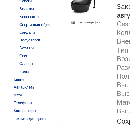
Сапоги
Зак
Балетки
авг
Босоножки
Сез
Все фотографии
Спортивная обувь
Кол
Сандали
Вне
Полусапоги
Ботинки
Тип
Сабо
Воз
Сланцы
Раз
Кеды
Пол
Книги
Выс
Авиабилеты
Выс
Авто
Мат
Телефоны
Выс
Компьютеры
Техника для дома
Сох