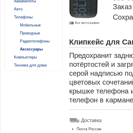
Авиабилеты
Заказ
Авто
Сохра
Телефоны
Все фотографии
Мобильные
Проводные
Клипкейс для Са
Радиотелефоны
Аксессуары
Предохранит задню
Компьютеры
потёртостей и заг
Техника для дома
серой надписью п
цветовых сочетани
крышке телефона и
телефон в кармане
Доставка
Почта России