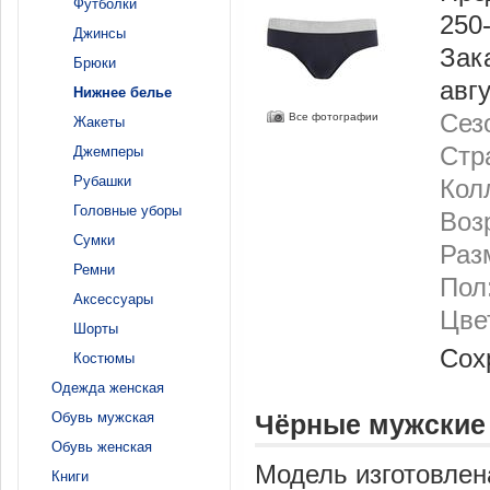
Футболки
250
Джинсы
Зак
Брюки
авг
Нижнее белье
Сез
Все фотографии
Жакеты
Стр
Джемперы
Рубашки
Кол
Головные уборы
Воз
Сумки
Раз
Ремни
Пол
Аксессуары
Цве
Шорты
Сох
Костюмы
Одежда женская
Обувь мужская
Чёрные мужские 
Обувь женская
Модель изготовлен
Книги