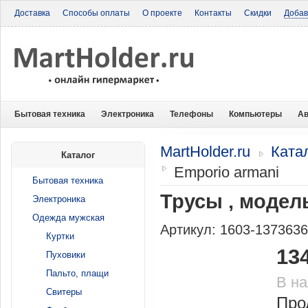
Доставка
Способы оплаты
О проекте
Контакты
Скидки
Добав
Бытовая техника
Электроника
Телефоны
Компьютеры
Ав
MartHolder.ru
Ката
Каталог
Emporio armani
Бытовая техника
Трусы , модель
Электроника
Одежда мужская
Артикул: 1603-137363
Куртки
13
Пуховики
Пальто, плащи
В н
Свитеры
Про