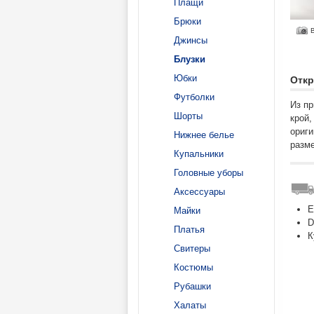
Плащи
Брюки
Джинсы
Блузки
Юбки
Откр
Футболки
Из пр
Шорты
крой,
ориги
Нижнее белье
разме
Купальники
Головные уборы
Аксессуары
Майки
D
Платья
К
Свитеры
Костюмы
Рубашки
Халаты