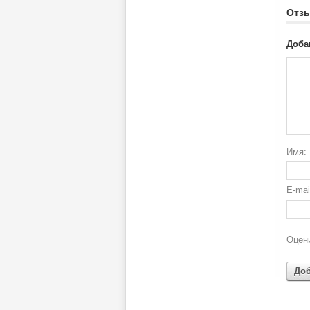
Отз
Доба
Имя:
E-ma
Оцени
До