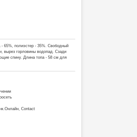
а - 65%, полиэстер - 35%. Свободный
и, вырез горловины водопад. Сзади
щие спину. Длина топа - 58 см для
учении
росеть
нк.Онлайн, Contact