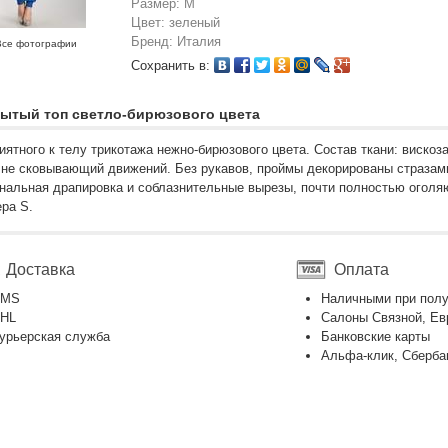
Размер: M
Цвет: зеленый
Бренд: Италия
Все фотографии
Сохранить в:
ытый топ светло-бирюзового цвета
иятного к телу трикотажа нежно-бирюзового цвета. Состав ткани: вискоз
 не сковывающий движений. Без рукавов, проймы декорированы стразам
нальная драпировка и соблазнительные вырезы, почти полностью оголяю
ра S.
Доставка
Оплата
EMS
Наличными при пол
HL
Салоны Связной, Ев
урьерская служба
Банковские карты
Альфа-клик, Сберба