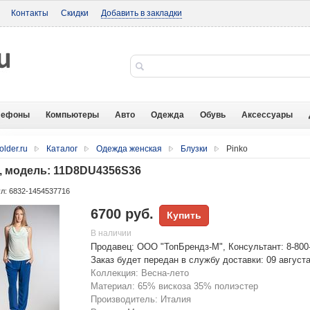
Контакты
Скидки
Добавить в закладки
лефоны
Компьютеры
Авто
Одежда
Обувь
Аксессуары
older.ru
Каталог
Одежда женская
Блузки
Pinko
 , модель: 11D8DU4356S36
л: 6832-1454537716
6700 руб.
Купить
В наличии
Продавец: ООО "ТопБрендз-М", Консультант: 8-800-
Заказ будет передан в службу доставки: 09 август
Коллекция: Весна-лето
Материал: 65% вискоза 35% полиэстер
Производитель: Италия