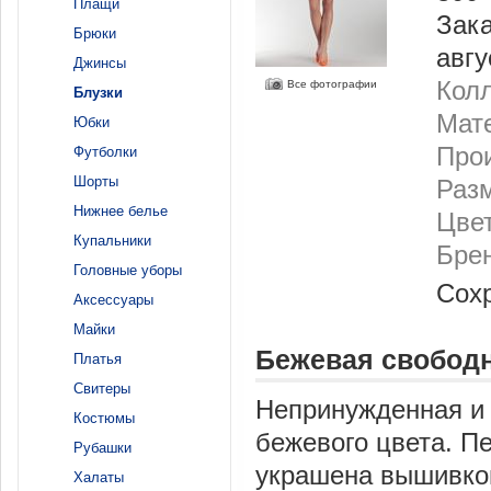
Плащи
Зака
Брюки
авгу
Джинсы
Колл
Все фотографии
Блузки
Мат
Юбки
Про
Футболки
Шорты
Раз
Нижнее белье
Цве
Купальники
Бре
Головные уборы
Сох
Аксессуары
Майки
Бежевая свободн
Платья
Свитеры
Непринужденная и 
Костюмы
бежевого цвета. П
Рубашки
украшена вышивкой
Халаты