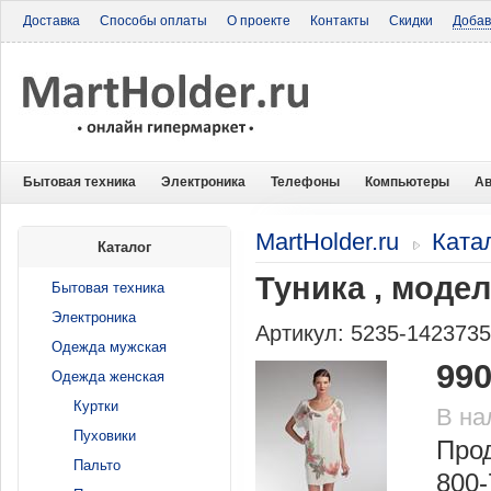
Доставка
Способы оплаты
О проекте
Контакты
Скидки
Добав
Бытовая техника
Электроника
Телефоны
Компьютеры
Ав
MartHolder.ru
Ката
Каталог
Туника , моде
Бытовая техника
Электроника
Артикул: 5235-142373
Одежда мужская
990
Одежда женская
Куртки
В на
Пуховики
Прод
Пальто
800-