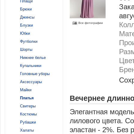
Плащи
Зака
Брюки
авгу
Джинсы
Колл
Все фотографии
Блузки
Мат
Юбки
Про
Футболки
Шорты
Разм
Нижнее белье
Цвет
Купальники
Бре
Головные уборы
Сох
Аксессуары
Майки
Вечернее длинно
Платья
Свитеры
Элегантная модель
Костюмы
лилового цвета. Со
Рубашки
эластан - 2%. Без 
Халаты