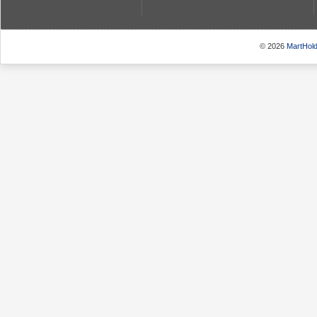
© 2026
MartHold