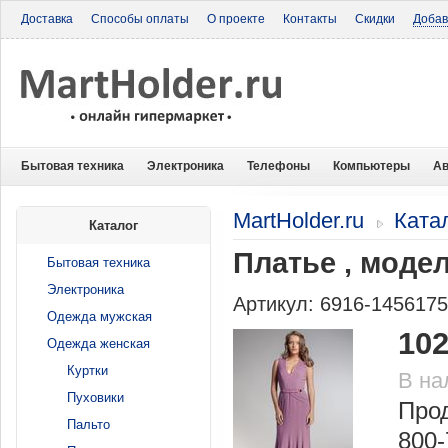
Доставка
Способы оплаты
О проекте
Контакты
Скидки
Добав
Бытовая техника
Электроника
Телефоны
Компьютеры
Ав
MartHolder.ru
Ката
Каталог
Платье , модел
Бытовая техника
Электроника
Артикул: 6916-145617
Одежда мужская
102
Одежда женская
Куртки
В на
Пуховики
Прод
Пальто
800-