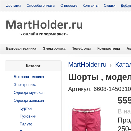
Доставка
Способы оплаты
О проекте
Контакты
Скидки
Добав
Бытовая техника
Электроника
Телефоны
Компьютеры
Ав
MartHolder.ru
Ката
Каталог
Шорты , модел
Бытовая техника
Электроника
Артикул: 6608-145031
Одежда мужская
55
Одежда женская
Куртки
В н
Пуховики
Про
Пальто
250