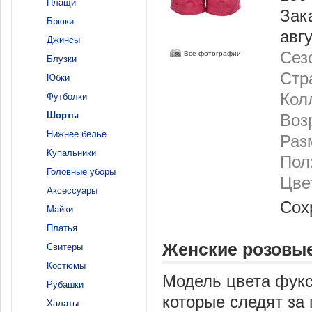
Плащи
Зак
Брюки
авг
Джинсы
Сез
Все фотографии
Блузки
Стр
Юбки
Кол
Футболки
Шорты
Воз
Нижнее белье
Разм
Купальники
Пол
Головные уборы
Цве
Аксессуары
Сох
Майки
Платья
Женские розовы
Свитеры
Костюмы
Модель цвета фук
Рубашки
которые следят за
Халаты