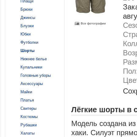
Плащи
Зак
Брюки
авг
Джинсы
Сез
Все фотографии
Блузки
Стр
Юбки
Кол
Футболки
Шорты
Воз
Нижнее белье
Раз
Купальники
Пол
Головные уборы
Цве
Аксессуары
Сох
Майки
Платья
Лёгкие шорты в 
Свитеры
Костюмы
Модель создана из 
Рубашки
хаки. Силуэт прям
Халаты