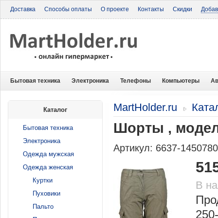
Доставка
Способы оплаты
О проекте
Контакты
Скидки
Добав
Бытовая техника
Электроника
Телефоны
Компьютеры
Ав
MartHolder.ru
Ката
Каталог
Шорты , моде
Бытовая техника
Электроника
Артикул: 6637-145078
Одежда мужская
51
Одежда женская
Куртки
В н
Пуховики
Про
Пальто
250